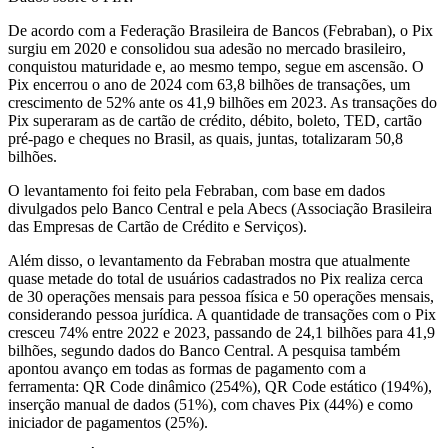
De acordo com a Federação Brasileira de Bancos (Febraban), o Pix
surgiu em 2020 e consolidou sua adesão no mercado brasileiro,
conquistou maturidade e, ao mesmo tempo, segue em ascensão. O
Pix encerrou o ano de 2024 com 63,8 bilhões de transações, um
crescimento de 52% ante os 41,9 bilhões em 2023. As transações do
Pix superaram as de cartão de crédito, débito, boleto, TED, cartão
pré-pago e cheques no Brasil, as quais, juntas, totalizaram 50,8
bilhões.
O levantamento foi feito pela Febraban, com base em dados
divulgados pelo Banco Central e pela Abecs (Associação Brasileira
das Empresas de Cartão de Crédito e Serviços).
Além disso, o levantamento da Febraban mostra que atualmente
quase metade do total de usuários cadastrados no Pix realiza cerca
de 30 operações mensais para pessoa física e 50 operações mensais,
considerando pessoa jurídica. A quantidade de transações com o Pix
cresceu 74% entre 2022 e 2023, passando de 24,1 bilhões para 41,9
bilhões, segundo dados do Banco Central. A pesquisa também
apontou avanço em todas as formas de pagamento com a
ferramenta: QR Code dinâmico (254%), QR Code estático (194%),
inserção manual de dados (51%), com chaves Pix (44%) e como
iniciador de pagamentos (25%).