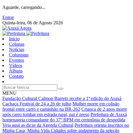
Aguarde, carregando...
Entrar
Quinta-feira, 06 de Agosto 2026
Início
Colunas
Notícias
Colunistas
Eventos
Vídeos
Álbuns
Contato
MENU
Fundação Cultural Calmon Barreto recebe a 1ª edição do Araxá
Cachaça Festival de 24 a 26 de julho
Mulher morre em colisão
frontal entre carro e caminhão na BR-262
Criança de 2 anos morre
após carro tombar em estrada rural; pai é preso
Prefeitura de Araxá
homenageia comandante do 37º BPM em cerimônia de despedida
Veja aqui as dicas da Agenda Cultural
Prefeitura orienta inscritos no
Minha Casa, Minha Vida Cidades sobre andamento da seleção