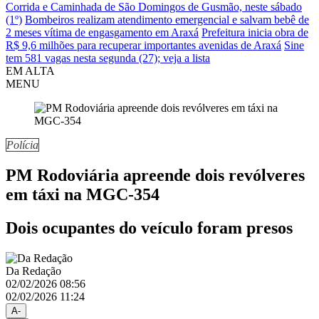
Corrida e Caminhada de São Domingos de Gusmão, neste sábado
(1º)
Bombeiros realizam atendimento emergencial e salvam bebê de
2 meses vítima de engasgamento em Araxá
Prefeitura inicia obra de
R$ 9,6 milhões para recuperar importantes avenidas de Araxá
Sine
tem 581 vagas nesta segunda (27); veja a lista
EM ALTA
MENU
Polícia
PM Rodoviária apreende dois revólveres
em táxi na MGC-354
Dois ocupantes do veículo foram presos
Da Redação
02/02/2026 08:56
02/02/2026 11:24
A-