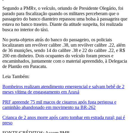
Segundo a PMRv, o veículo, oriundo de Presidente Olegário, foi
parado para fiscalização quando os militares perceberam que o
passageiro do banco dianteiro repassou uma bolsa à passageira que
estava no banco traseiro. Diante da atitude suspeita, foi realizada
busca no interior do táxi.
No porta-objetos atrás do banco do passageiro, os policiais
localizaram um revólver calibre .38, um revólver calibre .22, além
de 36 munições, sendo 14 do calibre .38 e 22 do calibre .22, e R$
200 em dinheiro. Dois ocupantes do veículo foram presos e
encaminhados, juntamente com o material apreendido, à Delegacia
de Plantão em Paracatu.
Leia Também:
Bombeiros realizam atendimento emergencial e salvam bebê de 2
meses vítima de engasgamento em Araxá
PRF apreende 75 mil maços de cigarros após fuga perigosa e
caminhão abandonado em movimento na BR-262
Criança de 2 anos morre após carro tombar em estrada rural; pai é
preso
FONTE/CRÉDITOS:
Ascom PMR