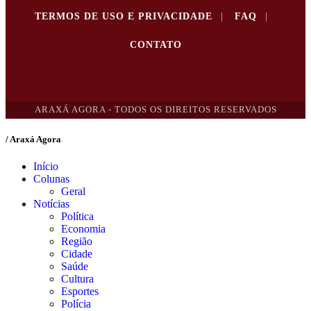
TERMOS DE USO E PRIVACIDADE
|
FAQ
|
CONTATO
ARAXÁ AGORA - TODOS OS DIREITOS RESERVADOS
/ Araxá Agora
Início
Colunas
Geral
Notícias
Política
Economia
Região
Cidade
Saúde
Cultura
Esportes
Polícia