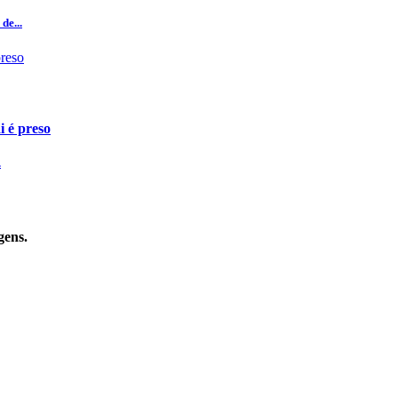
de...
i é preso
.
gens.