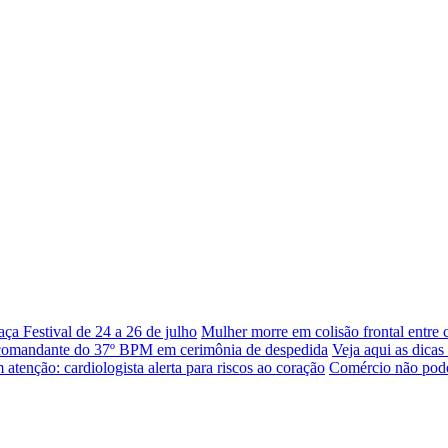
a Festival de 24 a 26 de julho
Mulher morre em colisão frontal entre
 comandante do 37º BPM em cerimônia de despedida
Veja aqui as dica
atenção: cardiologista alerta para riscos ao coração
Comércio não poder