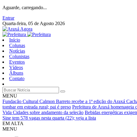
Aguarde, carregando...
Entrar
Quarta-feira, 05 de Agosto 2026
Início
Colunas
Notícias
Colunistas
Eventos
Vídeos
Álbuns
Contato
MENU
Fundação Cultural Calmon Barreto recebe a 1ª edição do Araxá Cachaç
tombar em estrada rural; pai é preso
Prefeitura de Araxá homenageia
Vida Cidades sobre andamento da seleção
Bebidas energéticas exigem 
Sine tem 578 vagas nesta quarta (22); veja a lista
EM ALTA
MENU