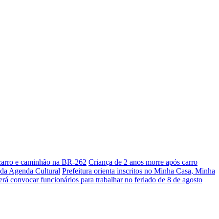
 carro e caminhão na BR-262
Criança de 2 anos morre após carro
s da Agenda Cultural
Prefeitura orienta inscritos no Minha Casa, Minha
á convocar funcionários para trabalhar no feriado de 8 de agosto