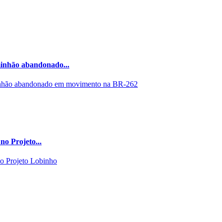
minhão abandonado...
no Projeto...