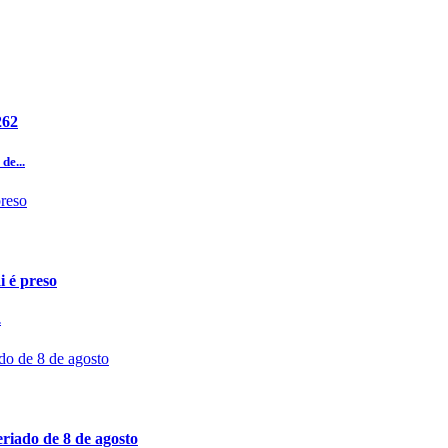
262
de...
i é preso
.
riado de 8 de agosto