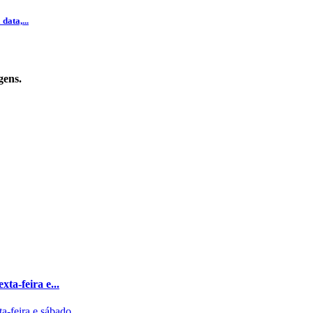
data,...
gens.
xta-feira e...