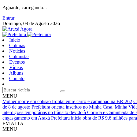
Aguarde, carregando...
Entrar
Domingo, 09 de Agosto 2026
Início
Colunas
Notícias
Colunistas
Eventos
Vídeos
Álbuns
Contato
MENU
Mulher morre em colisão frontal entre carro e caminhão na BR-262
C
de 8 de agosto
Prefeitura orienta inscritos no Minha Casa, Minha Vi
interdições temporárias no trânsito devido à Corrida e Caminhada d
engasgamento em Araxá
Prefeitura inicia obra de R$ 9,6 milhões par
EM ALTA
MENU