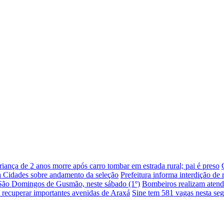
riança de 2 anos morre após carro tombar em estrada rural; pai é preso
da Cidades sobre andamento da seleção
Prefeitura informa interdição de 
e São Domingos de Gusmão, neste sábado (1º)
Bombeiros realizam atend
a recuperar importantes avenidas de Araxá
Sine tem 581 vagas nesta segu