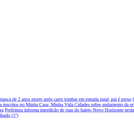
riança de 2 anos morre após carro tombar em estrada rural; pai é preso
nta inscritos no Minha Casa, Minha Vida Cidades sobre andamento da se
ra
Prefeitura informa interdição de ruas do bairro Novo Horizonte nesta 
bado (1º)