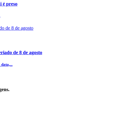
i é preso
.
riado de 8 de agosto
data,...
gens.