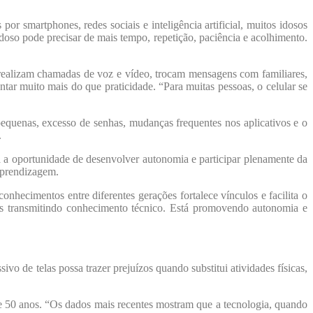
or smartphones, redes sociais e inteligência artificial, muitos idosos
oso pode precisar de mais tempo, repetição, paciência e acolhimento.
s realizam chamadas de voz e vídeo, trocam mensagens com familiares,
tar muito mais do que praticidade. “Para muitas pessoas, o celular se
 pequenas, excesso de senhas, mudanças frequentes nos aplicativos e o
.
 a oportunidade de desenvolver autonomia e participar plenamente da
aprendizagem.
nhecimentos entre diferentes gerações fortalece vínculos e facilita o
as transmitindo conhecimento técnico. Está promovendo autonomia e
o de telas possa trazer prejuízos quando substitui atividades físicas,
de 50 anos. “Os dados mais recentes mostram que a tecnologia, quando