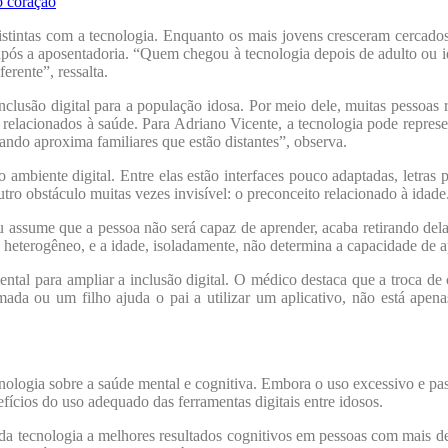
o coração
istintas com a tecnologia. Enquanto os mais jovens cresceram cercados p
pós a aposentadoria. “Quem chegou à tecnologia depois de adulto ou id
ferente”, ressalta.
inclusão digital para a população idosa. Por meio dele, muitas pessoa
relacionados à saúde. Para Adriano Vicente, a tecnologia pode represen
ando aproxima familiares que estão distantes”, observa.
o ambiente digital. Entre elas estão interfaces pouco adaptadas, letras
utro obstáculo muitas vezes invisível: o preconceito relacionado à idade
 assume que a pessoa não será capaz de aprender, acaba retirando dela
 heterogêneo, e a idade, isoladamente, não determina a capacidade de 
l para ampliar a inclusão digital. O médico destaca que a troca de co
da ou um filho ajuda o pai a utilizar um aplicativo, não está apen
logia sobre a saúde mental e cognitiva. Embora o uso excessivo e passiv
fícios do uso adequado das ferramentas digitais entre idosos.
 da tecnologia a melhores resultados cognitivos em pessoas com mais 