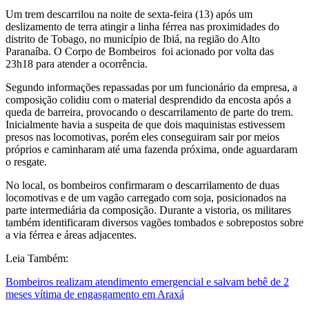
Um trem descarrilou na noite de sexta-feira (13) após um
deslizamento de terra atingir a linha férrea nas proximidades do
distrito de Tobago, no município de Ibiá, na região do Alto
Paranaíba. O Corpo de Bombeiros foi acionado por volta das
23h18 para atender a ocorrência.
Segundo informações repassadas por um funcionário da empresa, a
composição colidiu com o material desprendido da encosta após a
queda de barreira, provocando o descarrilamento de parte do trem.
Inicialmente havia a suspeita de que dois maquinistas estivessem
presos nas locomotivas, porém eles conseguiram sair por meios
próprios e caminharam até uma fazenda próxima, onde aguardaram
o resgate.
No local, os bombeiros confirmaram o descarrilamento de duas
locomotivas e de um vagão carregado com soja, posicionados na
parte intermediária da composição. Durante a vistoria, os militares
também identificaram diversos vagões tombados e sobrepostos sobre
a via férrea e áreas adjacentes.
Leia Também:
Bombeiros realizam atendimento emergencial e salvam bebê de 2
meses vítima de engasgamento em Araxá