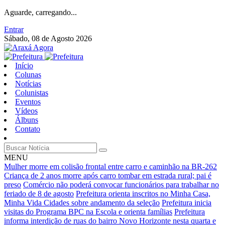
Aguarde, carregando...
Entrar
Sábado, 08 de Agosto 2026
Início
Colunas
Notícias
Colunistas
Eventos
Vídeos
Álbuns
Contato
MENU
Mulher morre em colisão frontal entre carro e caminhão na BR-262
Criança de 2 anos morre após carro tombar em estrada rural; pai é
preso
Comércio não poderá convocar funcionários para trabalhar no
feriado de 8 de agosto
Prefeitura orienta inscritos no Minha Casa,
Minha Vida Cidades sobre andamento da seleção
Prefeitura inicia
visitas do Programa BPC na Escola e orienta famílias
Prefeitura
informa interdição de ruas do bairro Novo Horizonte nesta quarta e