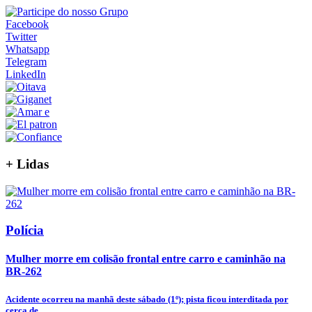
Facebook
Twitter
Whatsapp
Telegram
LinkedIn
+
Lidas
Polícia
Mulher morre em colisão frontal entre carro e caminhão na
BR-262
Acidente ocorreu na manhã deste sábado (1º); pista ficou interditada por
cerca de...