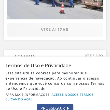
VISUALIZAR
07 DE AGO
ECONOMIA
Sine tem 521 vagas nesta sexta (07);
Termos de Uso e Privacidade
veja a lista
Esse site utiliza cookies para melhorar sua
experiência de navegação. Ao continuar o acesso,
entendemos que você concorda com nossos Termos
de Uso e Privacidade.
PARA MAIS INFORMAÇÕES,
ACESSE NOSSOS TERMOS
CLICANDO AQUI
PROSSEGUIR