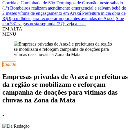
Corrida e Caminhada de São Domingos de Gusmão, neste sábado
(1º)
Bombeiros realizam atendimento emergencial e salvam bebê de
2 meses vítima de engasgamento em Araxá
Prefeitura inicia obra de
R$ 9,6 milhões para recuperar importantes avenidas de Araxá
Sine
tem 581 vagas nesta segunda (27); veja a lista
EM ALTA
MENU
Cidade
Empresas privadas de Araxá e prefeituras
da região se mobilizam e reforçam
campanha de doações para vítimas das
chuvas na Zona da Mata
.