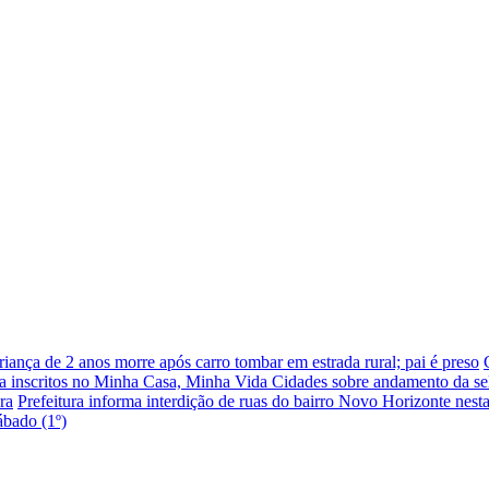
riança de 2 anos morre após carro tombar em estrada rural; pai é preso
nta inscritos no Minha Casa, Minha Vida Cidades sobre andamento da se
ra
Prefeitura informa interdição de ruas do bairro Novo Horizonte nesta 
bado (1º)