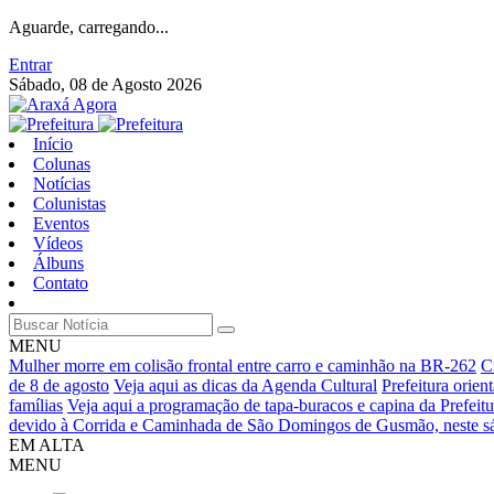
Aguarde, carregando...
Entrar
Sábado, 08 de Agosto 2026
Início
Colunas
Notícias
Colunistas
Eventos
Vídeos
Álbuns
Contato
MENU
Mulher morre em colisão frontal entre carro e caminhão na BR-262
C
de 8 de agosto
Veja aqui as dicas da Agenda Cultural
Prefeitura orie
famílias
Veja aqui a programação de tapa-buracos e capina da Prefeitu
devido à Corrida e Caminhada de São Domingos de Gusmão, neste sá
EM ALTA
MENU