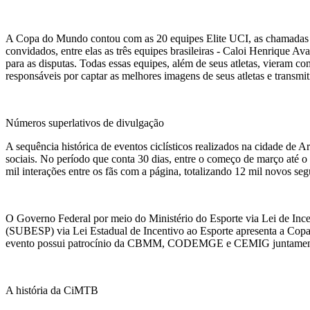
A Copa do Mundo contou com as 20 equipes Elite UCI, as chamadas e
convidados, entre elas as três equipes brasileiras - Caloi Henriqu
para as disputas. Todas essas equipes, além de seus atletas, vieram c
responsáveis por captar as melhores imagens de seus atletas e transmi
Números superlativos de divulgação
A sequência histórica de eventos ciclísticos realizados na cidade de 
sociais. No período que conta 30 dias, entre o começo de março até o
mil interações entre os fãs com a página, totalizando 12 mil novos se
O Governo Federal por meio do Ministério do Esporte via Lei de Ince
(SUBESP) via Lei Estadual de Incentivo ao Esporte apresenta a Co
evento possui patrocínio da CBMM, CODEMGE e CEMIG junt
A história da CiMTB