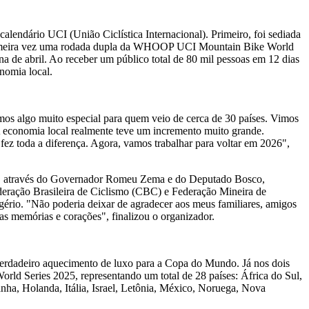
alendário UCI (União Ciclística Internacional). Primeiro, foi sediada
a primeira vez uma rodada dupla da WHOOP UCI Mountain Bike World
de abril. Ao receber um público total de 80 mil pessoas em 12 dias
nomia local.
amos algo muito especial para quem veio de cerca de 30 países. Vimos
. A economia local realmente teve um incremento muito grande.
 fez toda a diferença. Agora, vamos trabalhar para voltar em 2026",
nas, através do Governador Romeu Zema e do Deputado Bosco,
ração Brasileira de Ciclismo (CBC) e Federação Mineira de
ério. "Não poderia deixar de agradecer aos meus familiares, amigos
as memórias e corações", finalizou o organizador.
 verdadeiro aquecimento de luxo para a Copa do Mundo. Já nos dois
ld Series 2025, representando um total de 28 países: África do Sul,
nha, Holanda, Itália, Israel, Letônia, México, Noruega, Nova