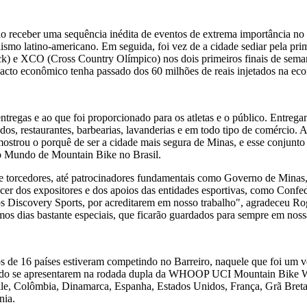
o receber uma sequência inédita de eventos de extrema importância no c
iclismo latino-americano. Em seguida, foi vez de a cidade sediar pel
) e XCO (Cross Country Olímpico) nos dois primeiros finais de semana 
acto econômico tenha passado dos 60 milhões de reais injetados na eco
entregas e ao que foi proporcionado para os atletas e o público. Entreg
cados, restaurantes, barbearias, lavanderias e em todo tipo de comércio
 mostrou o porquê de ser a cidade mais segura de Minas, e esse conjunto
 Mundo de Mountain Bike no Brasil.
as e torcedores, até patrocinadores fundamentais como Governo de Mi
os expositores e dos apoios das entidades esportivas, como Confede
 Discovery Sports, por acreditarem em nosso trabalho", agradeceu Rog
emos dias bastante especiais, que ficarão guardados para sempre em noss
os de 16 países estiveram competindo no Barreiro, naquele que foi um
mundo se apresentarem na rodada dupla da WHOOP UCI Mountain Bike Wor
hile, Colômbia, Dinamarca, Espanha, Estados Unidos, França, Grã Breta
nia.