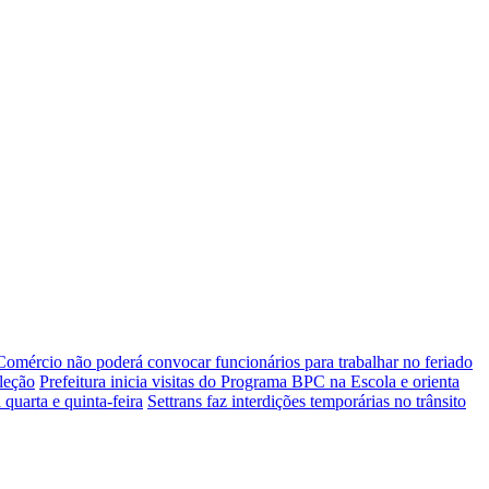
Comércio não poderá convocar funcionários para trabalhar no feriado
leção
Prefeitura inicia visitas do Programa BPC na Escola e orienta
quarta e quinta-feira
Settrans faz interdições temporárias no trânsito