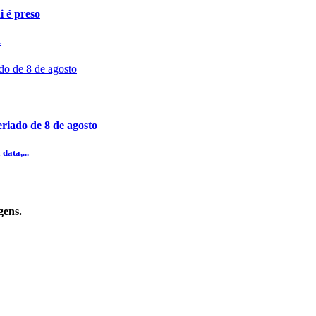
i é preso
.
riado de 8 de agosto
data,...
gens.