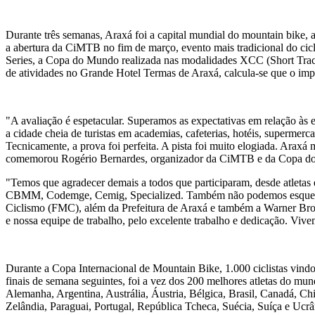
Durante três semanas, Araxá foi a capital mundial do mountain bike, a
a abertura da CiMTB no fim de março, evento mais tradicional do c
Series, a Copa do Mundo realizada nas modalidades XCC (Short Track
de atividades no Grande Hotel Termas de Araxá, calcula-se que o imp
"A avaliação é espetacular. Superamos as expectativas em relação às 
a cidade cheia de turistas em academias, cafeterias, hotéis, supermer
Tecnicamente, a prova foi perfeita. A pista foi muito elogiada. Araxá
comemorou Rogério Bernardes, organizador da CiMTB e da Copa do
"Temos que agradecer demais a todos que participaram, desde atlet
CBMM, Codemge, Cemig, Specialized. Também não podemos esquecer d
Ciclismo (FMC), além da Prefeitura de Araxá e também a Warner Bros
e nossa equipe de trabalho, pelo excelente trabalho e dedicação. Viv
Durante a Copa Internacional de Mountain Bike, 1.000 ciclistas vind
finais de semana seguintes, foi a vez dos 200 melhores atletas do 
Alemanha, Argentina, Austrália, Áustria, Bélgica, Brasil, Canadá, C
Zelândia, Paraguai, Portugal, República Tcheca, Suécia, Suíça e Ucrâ