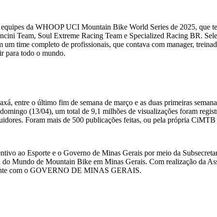
quipes da WHOOP UCI Mountain Bike World Series de 2025, que tem vag
e Avancini Team, Soul Extreme Racing Team e Specialized Racing BR. 
om um time completo de profissionais, que contava com manager, treinado
tir para todo o mundo.
Araxá, entre o último fim de semana de março e as duas primeiras semana
 domingo (13/04), um total de 9,1 milhões de visualizações foram regi
guidores. Foram mais de 500 publicações feitas, ou pela própria CiMTB 
ntivo ao Esporte e o Governo de Minas Gerais por meio da Subsecretar
pa do Mundo de Mountain Bike em Minas Gerais. Com realização da As
amente com o GOVERNO DE MINAS GERAIS.