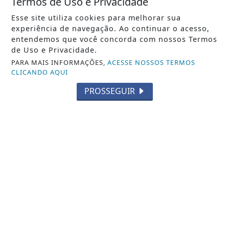
Termos de Uso e Privacidade
Esse site utiliza cookies para melhorar sua
06 DE AGO
ECONOMIA
experiência de navegação. Ao continuar o acesso,
Sine tem 523 vagas nesta quinta (06);
entendemos que você concorda com nossos Termos
veja a lista
de Uso e Privacidade.
PARA MAIS INFORMAÇÕES,
ACESSE NOSSOS TERMOS
CLICANDO AQUI
PROSSEGUIR
VISUALIZAR