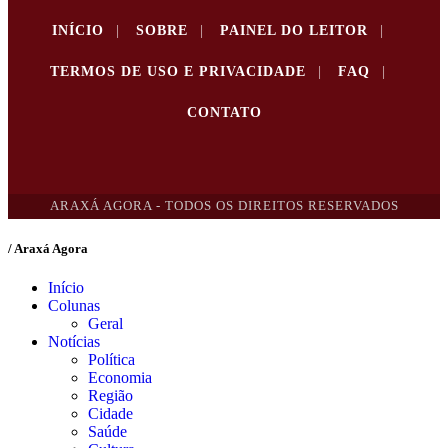
INÍCIO
|
SOBRE
|
PAINEL DO LEITOR
|
TERMOS DE USO E PRIVACIDADE
|
FAQ
|
CONTATO
ARAXÁ AGORA - TODOS OS DIREITOS RESERVADOS
/ Araxá Agora
Início
Colunas
Geral
Notícias
Política
Economia
Região
Cidade
Saúde