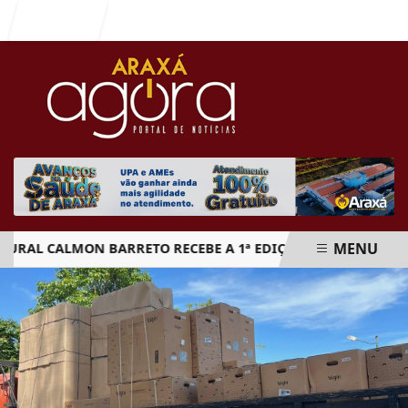
Entrar
MENU
 CALMON BARRETO RECEBE A 1ª EDIÇÃO DO ARAXÁ CACHAÇA 
EM ALTA