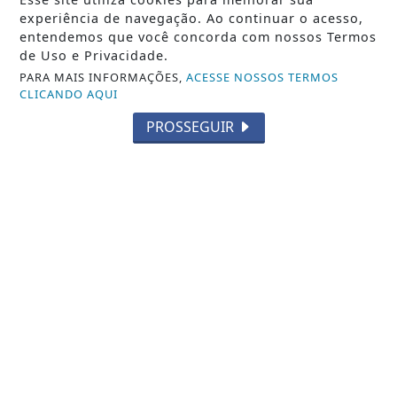
experiência de navegação. Ao continuar o acesso,
VISUALIZAR
entendemos que você concorda com nossos Termos
de Uso e Privacidade.
PARA MAIS INFORMAÇÕES,
ACESSE NOSSOS TERMOS
CLICANDO AQUI
05 DE AGO
CIDADE
PROSSEGUIR
Novo Cemei no bairro Novo Horizonte
contará com investimento de cerca de
R$ 5...