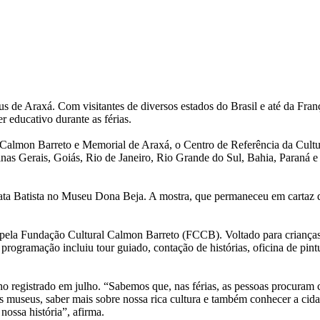
s de Araxá. Com visitantes de diversos estados do Brasil e até da Franç
r educativo durante as férias.
 Calmon Barreto e Memorial de Araxá, o Centro de Referência da Cult
inas Gerais, Goiás, Rio de Janeiro, Rio Grande do Sul, Bahia, Paraná 
nata Batista no Museu Dona Beja. A mostra, que permaneceu em cartaz d
pela Fundação Cultural Calmon Barreto (FCCB). Voltado para crianças
rogramação incluiu tour guiado, contação de histórias, oficina de pintu
 registrado em julho. “Sabemos que, nas férias, as pessoas procuram 
sos museus, saber mais sobre nossa rica cultura e também conhecer a ci
nossa história”, afirma.