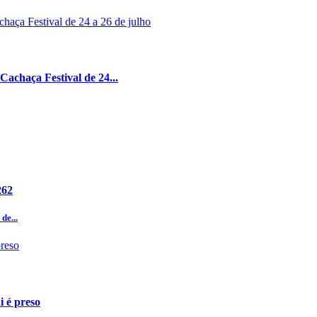
achaça Festival de 24...
262
de...
i é preso