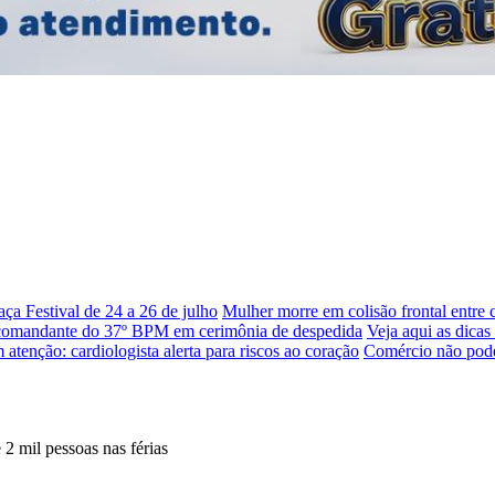
a Festival de 24 a 26 de julho
Mulher morre em colisão frontal entre
 comandante do 37º BPM em cerimônia de despedida
Veja aqui as dica
atenção: cardiologista alerta para riscos ao coração
Comércio não poder