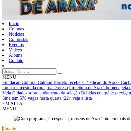
Início
Colunas
Notícias
Colunistas
Eventos
Vídeos
Álbuns
Contato
MENU
Fundação Cultural Calmon Barreto recebe a 1ª edição do Araxá Cachaç
tombar em estrada rural; pai é preso
Prefeitura de Araxá homenageia
Vida Cidades sobre andamento da seleção
Bebidas energéticas exigem 
Sine tem 578 vagas nesta quarta (22); veja a lista
EM ALTA
MENU
Cidade