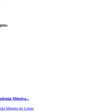
.
gens.
ademia Mineira...