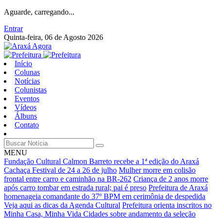
Aguarde, carregando...
Entrar
Quinta-feira, 06 de Agosto 2026
Início
Colunas
Notícias
Colunistas
Eventos
Vídeos
Álbuns
Contato
MENU
Fundação Cultural Calmon Barreto recebe a 1ª edição do Araxá
Cachaça Festival de 24 a 26 de julho
Mulher morre em colisão
frontal entre carro e caminhão na BR-262
Criança de 2 anos morre
após carro tombar em estrada rural; pai é preso
Prefeitura de Araxá
homenageia comandante do 37º BPM em cerimônia de despedida
Veja aqui as dicas da Agenda Cultural
Prefeitura orienta inscritos no
Minha Casa, Minha Vida Cidades sobre andamento da seleção