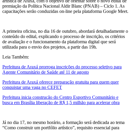
artística de Araxá, com o objetivo de orientar sobre o novo edital de
premiação da Política Nacional Aldir Blanc (PNAB) – Ciclo 1. As
capacitações serão conduzidas on-line pela plataforma Google Meet.
A primeira oficina, no dia 16 de outubro, abordará detalhadamente o
conteúdo do edital, explicando o processo de inscrição, os critérios
de avaliação e o funcionamento da plataforma digital que será
utilizada para o envio dos projetos, a partir das 19h.
Leia Também:
Prefeitura de Araxá prorroga inscrições do processo seletivo para
Agente Comunitário de Saúde até 11 de agosto
Prefeitura de Araxá oferece preparação gratuita para quem quer
conquistar uma vaga no CEFET
Prefeitura inicia construção do Centro Esportivo Comunitário e
busca em Brasília liberação de R$ 1,5 milhão para acelerar obra
Já no dia 17, no mesmo horário, a formação será dedicada ao tema
“Como construir um portfólio artístico”, requisito essencial para