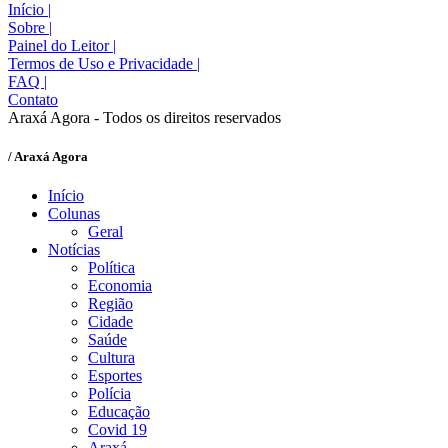
Início
|
Sobre
|
Painel do Leitor
|
Termos de Uso e Privacidade
|
FAQ
|
Contato
Araxá Agora - Todos os direitos reservados
/ Araxá Agora
Início
Colunas
Geral
Notícias
Política
Economia
Região
Cidade
Saúde
Cultura
Esportes
Polícia
Educação
Covid 19
Araxá