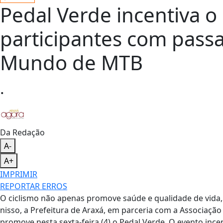
Pedal Verde incentiva o
participantes com pass
Mundo de MTB
.
Da Redação
A-
A+
IMPRIMIR
REPORTAR ERROS
O ciclismo não apenas promove saúde e qualidade de vid
nisso, a Prefeitura de Araxá, em parceria com a Associação
promove nesta sexta-feira (4) o Pedal Verde. O evento ince