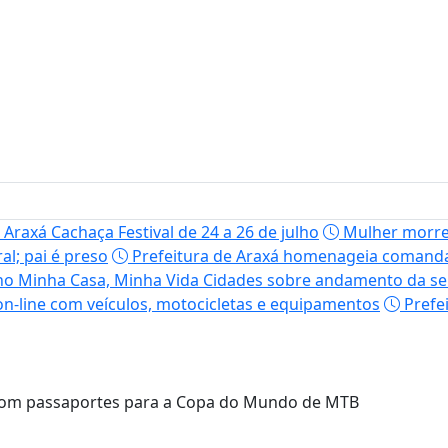
Araxá Cachaça Festival de 24 a 26 de julho
Mulher morre 
l; pai é preso
Prefeitura de Araxá homenageia comanda
s no Minha Casa, Minha Vida Cidades sobre andamento da se
 on-line com veículos, motocicletas e equipamentos
Prefei