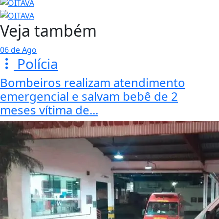
Veja também
06 de Ago
Polícia
Bombeiros realizam atendimento
emergencial e salvam bebê de 2
meses vítima de...