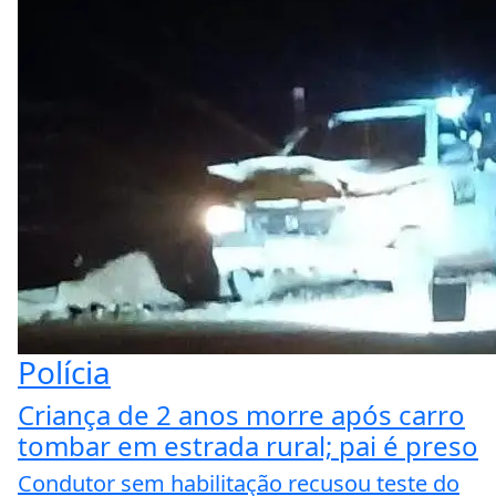
Polícia
Criança de 2 anos morre após carro
tombar em estrada rural; pai é preso
Condutor sem habilitação recusou teste do