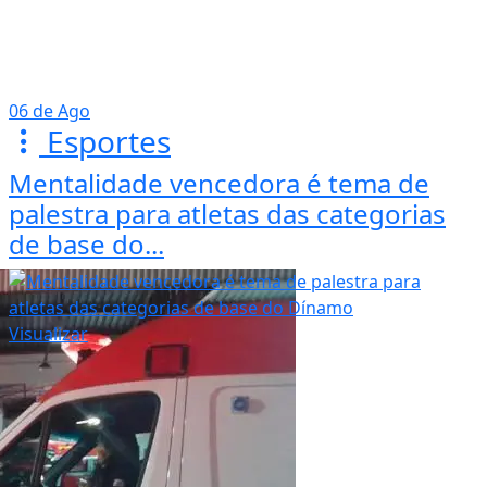
06 de Ago
Esportes
Mentalidade vencedora é tema de
palestra para atletas das categorias
de base do...
Visualizar