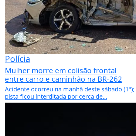
Polícia
Mulher morre em colisão frontal
entre carro e caminhão na BR-262
Acidente ocorreu na manhã deste sábado (1º);
pista ficou interditada por cerca de...