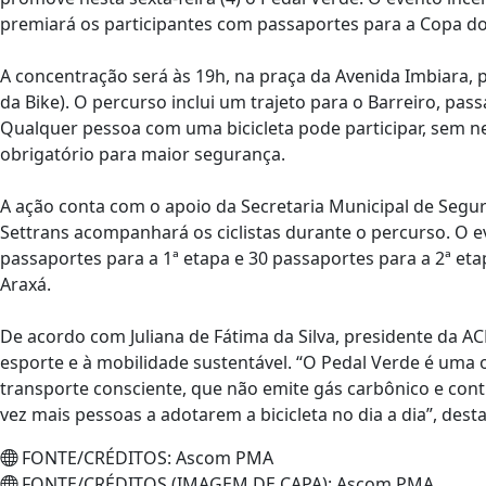
premiará os participantes com passaportes para a Copa d
A concentração será às 19h, na praça da Avenida Imbiara, 
da Bike). O percurso inclui um trajeto para o Barreiro, pa
Qualquer pessoa com uma bicicleta pode participar, sem ne
obrigatório para maior segurança.
A ação conta com o apoio da Secretaria Municipal de Segur
Settrans acompanhará os ciclistas durante o percurso. O 
passaportes para a 1ª etapa e 30 passaportes para a 2ª e
Araxá.
De acordo com Juliana de Fátima da Silva, presidente da A
esporte e à mobilidade sustentável. “O Pedal Verde é uma
transporte consciente, que não emite gás carbônico e cont
vez mais pessoas a adotarem a bicicleta no dia a dia”, desta
FONTE/CRÉDITOS:
Ascom PMA
FONTE/CRÉDITOS (IMAGEM DE CAPA):
Ascom PMA