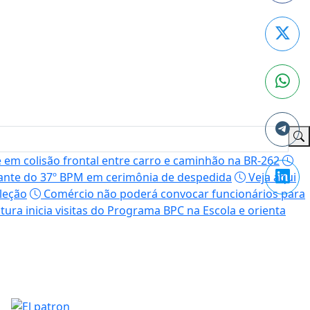
em colisão frontal entre carro e caminhão na BR-262
nte do 37º BPM em cerimônia de despedida
Veja aqui
leção
Comércio não poderá convocar funcionários para
tura inicia visitas do Programa BPC na Escola e orienta