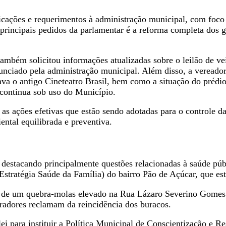
cações e requerimentos à administração municipal, com foco n
rincipais pedidos da parlamentar é a reforma completa dos gi
ambém solicitou informações atualizadas sobre o leilão de ve
nunciado pela administração municipal. Além disso, a vereado
va o antigo Cineteatro Brasil, bem como a situação do prédio
e continua sob uso do Município.
 ações efetivas que estão sendo adotadas para o controle da
ental equilibrada e preventiva.
destacando principalmente questões relacionadas à saúde públ
stratégia Saúde da Família) do bairro Pão de Açúcar, que est
ção de um quebra-molas elevado na Rua Lázaro Severino Gomes,
radores reclamam da reincidência dos buracos.
ei para instituir a Política Municipal de Conscientização e R