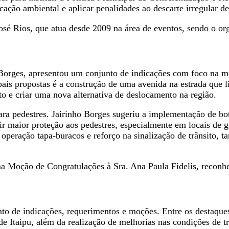
ucação ambiental e aplicar penalidades ao descarte irregular de
 Rios, que atua desde 2009 na área de eventos, sendo o org
Borges, apresentou um conjunto de indicações com foco na mob
is propostas é a construção de uma avenida na estrada que 
ito e criar uma nova alternativa de deslocamento na região.
para pedestres. Jairinho Borges sugeriu a implementação de b
tir maior proteção aos pedestres, especialmente em locais de g
operação tapa-buracos e reforço na sinalização de trânsito, ta
 Moção de Congratulações à Sra. Ana Paula Fidelis, reconhe
o de indicações, requerimentos e moções. Entre os destaques 
de Itaipu, além da realização de melhorias nas condições de t