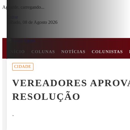
Aguarde, carregando...
Entrar
Sábado, 08 de Agosto 2026
INÍCIO
COLUNAS
NOTÍCIAS
COLUNISTAS
MENU
CIDADE
E EM COLISÃO FRONTAL ENTRE CARRO E CAMINHÃO NA BR-2
VEREADORES APROVA
EM ALTA
RESOLUÇÃO
.