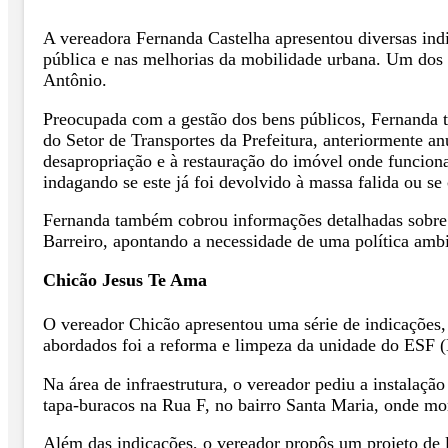
A vereadora Fernanda Castelha apresentou diversas indi
pública e nas melhorias da mobilidade urbana. Um dos p
Antônio.
Preocupada com a gestão dos bens públicos, Fernanda t
do Setor de Transportes da Prefeitura, anteriormente a
desapropriação e à restauração do imóvel onde funciona
indagando se este já foi devolvido à massa falida ou s
Fernanda também cobrou informações detalhadas sobre as
Barreiro, apontando a necessidade de uma política ambi
Chicão Jesus Te Ama
O vereador Chicão apresentou uma série de indicações, 
abordados foi a reforma e limpeza da unidade do ESF (E
Na área de infraestrutura, o vereador pediu a instala
tapa-buracos na Rua F, no bairro Santa Maria, onde mo
Além das indicações, o vereador propôs um projeto de l