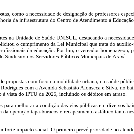
tas, como a necessidade de designação de professores especial
horia da infraestrutura do Centro de Atendimento à Educaçã
ntes na Unidade de Saúde UNISUL, destacando a necessidade 
licitou o cumprimento da Lei Municipal que trata do auxílio-f
s profissionais da educação. Por fim, o vereador homenageou
do Sindicato dos Servidores Públicos Municipais de Araxá.
e propostas com foco na mobilidade urbana, na saúde pública e
 Rodrigues com a Avenida Sebastião Afonseca e Silva, no bai
 à vista do IPTU de 2025, incluindo os débitos em atraso.
s para melhorar a condição das vias públicas em diversos bai
m da operação tapa-buracos e recapeamento asfáltico tanto nes
m forte impacto social. O primeiro prevê prioridade no atendi