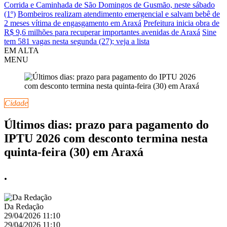
Corrida e Caminhada de São Domingos de Gusmão, neste sábado
(1º)
Bombeiros realizam atendimento emergencial e salvam bebê de
2 meses vítima de engasgamento em Araxá
Prefeitura inicia obra de
R$ 9,6 milhões para recuperar importantes avenidas de Araxá
Sine
tem 581 vagas nesta segunda (27); veja a lista
EM ALTA
MENU
Cidade
Últimos dias: prazo para pagamento do
IPTU 2026 com desconto termina nesta
quinta-feira (30) em Araxá
.
Da Redação
29/04/2026 11:10
29/04/2026 11:10