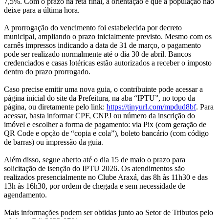
7,5%. Com o prazo na reta final, a orientação é que a população não
deixe para a última hora.
A prorrogação do vencimento foi estabelecida por decreto
municipal, ampliando o prazo inicialmente previsto. Mesmo com os
carnês impressos indicando a data de 31 de março, o pagamento
pode ser realizado normalmente até o dia 30 de abril. Bancos
credenciados e casas lotéricas estão autorizados a receber o imposto
dentro do prazo prorrogado.
Caso precise emitir uma nova guia, o contribuinte pode acessar a
página inicial do site da Prefeitura, na aba “IPTU”, no topo da
página, ou diretamente pelo link:
https://tinyurl.com/mpdud8bf
. Para
acessar, basta informar CPF, CNPJ ou número da inscrição do
imóvel e escolher a forma de pagamento: via Pix (com geração de
QR Code e opção de “copia e cola”), boleto bancário (com código
de barras) ou impressão da guia.
Além disso, segue aberto até o dia 15 de maio o prazo para
solicitação de isenção do IPTU 2026. Os atendimentos são
realizados presencialmente no Clube Araxá, das 8h às 11h30 e das
13h às 16h30, por ordem de chegada e sem necessidade de
agendamento.
Mais informações podem ser obtidas junto ao Setor de Tributos pelo