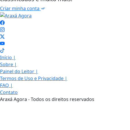
Criar minha conta
Início
|
Sobre
|
Painel do Leitor
|
Termos de Uso e Privacidade
|
FAQ
|
Termos de Uso e Privacidade
Contato
Araxá Agora - Todos os direitos reservados
Esse site utiliza cookies para melhorar sua
experiência de navegação. Ao continuar o acesso,
entendemos que você concorda com nossos Termos
de Uso e Privacidade.
PARA MAIS INFORMAÇÕES,
ACESSE NOSSOS TERMOS