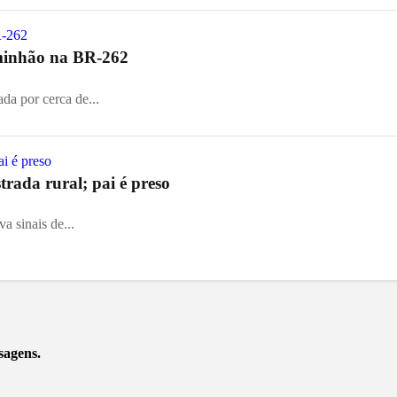
aminhão na BR-262
ada por cerca de...
rada rural; pai é preso
a sinais de...
sagens.