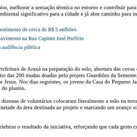
alor, melhorar a sensação térmica no entorno e contribuir par
biental significativo para a cidade e já abre caminho para in
estimento de cerca de R$ 5 milhões
pavimento na Rua Capitão José Porfírio
 audiência pública
eitura de Araxá na preparação do solo, abertura das covas e 
antio das 200 mudas doadas pelo projeto Guardiões da Semente
r Jesus. Nos dias seguintes, os jovens da Casa do Pequeno J
 do plantio.
 dezenas de voluntários colocaram literalmente a mão na terr
etade da área destinada ao projeto e marcando um avanço sig
ebrou o resultado da iniciativa, reforçando que cada gesto co