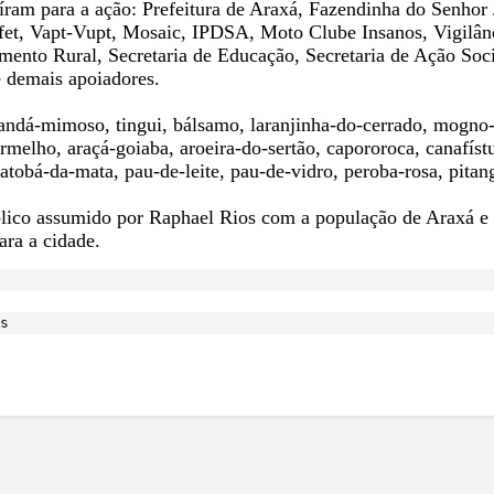
uíram para a ação: Prefeitura de Araxá, Fazendinha do Senhor
fet, Vapt-Vupt, Mosaic, IPDSA, Moto Clube Insanos, Vigilânci
mento Rural, Secretaria de Educação, Secretaria de Ação So
 demais apoiadores.
andá-mimoso, tingui, bálsamo, laranjinha-do-cerrado, mogno-
vermelho, araçá-goiaba, aroeira-do-sertão, capororoca, canafí
jatobá-da-mata, pau-de-leite, pau-de-vidro, peroba-rosa, pita
blico assumido por Raphael Rios com a população de Araxá e
ara a cidade.
s