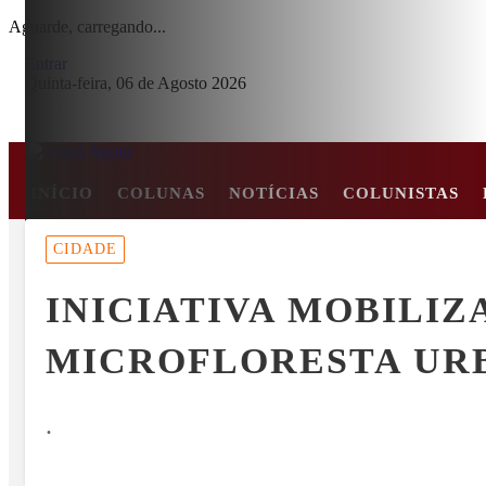
Aguarde, carregando...
Entrar
Quinta-feira, 06 de Agosto 2026
INÍCIO
COLUNAS
NOTÍCIAS
COLUNISTAS
MENU
CIDADE
URAL CALMON BARRETO RECEBE A 1ª EDIÇÃO DO ARAXÁ CACHA
INICIATIVA MOBILIZ
EM ALTA
MICROFLORESTA UR
.