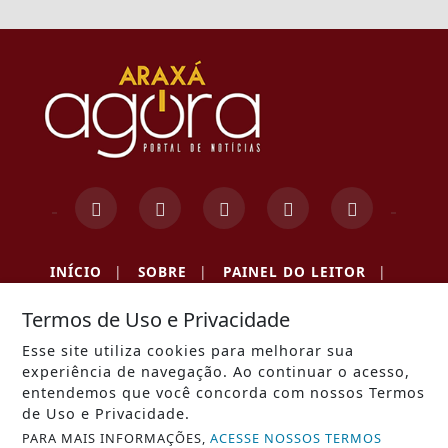
INÍCIO
|
SOBRE
|
PAINEL DO LEITOR
|
Termos de Uso e Privacidade
TERMOS DE USO E PRIVACIDADE
|
FAQ
|
CONTATO
Esse site utiliza cookies para melhorar sua
experiência de navegação. Ao continuar o acesso,
entendemos que você concorda com nossos Termos
de Uso e Privacidade.
ARAXÁ AGORA - TODOS OS DIREITOS RESERVADOS
PARA MAIS INFORMAÇÕES,
ACESSE NOSSOS TERMOS