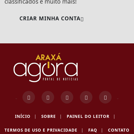
classificados e muito mais!
CRIAR MINHA CONTA
INÍCIO
|
SOBRE
|
PAINEL DO LEITOR
|
Termos de Uso e Privacidade
TERMOS DE USO E PRIVACIDADE
|
FAQ
|
CONTATO