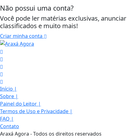
Não possui uma conta?
Você pode ler matérias exclusivas, anunciar
classificados e muito mais!
Criar minha conta
Início
|
Sobre
|
Painel do Leitor
|
Termos de Uso e Privacidade
|
Termos de Uso e Privacidade
FAQ
|
Contato
Esse site utiliza cookies para melhorar sua
Araxá Agora - Todos os direitos reservados
experiência de navegação. Ao continuar o acesso,