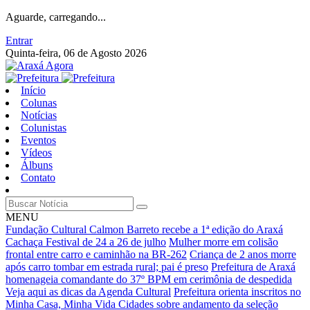
Aguarde, carregando...
Entrar
Quinta-feira, 06 de Agosto 2026
Início
Colunas
Notícias
Colunistas
Eventos
Vídeos
Álbuns
Contato
MENU
Fundação Cultural Calmon Barreto recebe a 1ª edição do Araxá
Cachaça Festival de 24 a 26 de julho
Mulher morre em colisão
frontal entre carro e caminhão na BR-262
Criança de 2 anos morre
após carro tombar em estrada rural; pai é preso
Prefeitura de Araxá
homenageia comandante do 37º BPM em cerimônia de despedida
Veja aqui as dicas da Agenda Cultural
Prefeitura orienta inscritos no
Minha Casa, Minha Vida Cidades sobre andamento da seleção