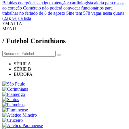
Bebidas energéticas exigem atenção: cardiologista alerta para riscos
ao coração
Comércio não poderá convocar funcionários para
trabalhar no feriado de 8 de agosto
Sine tem 578 vagas nesta quarta
(22); veja a lista
EM ALTA
MENU
/ Futebol Corinthians
SÉRIE A
SÉRIE B
EUROPA