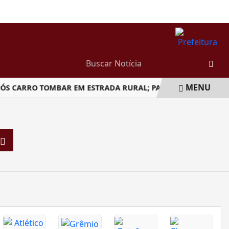
DOMINGO, 09 DE AGOSTO 2026
MENU
S CARRO TOMBAR EM ESTRADA RURAL; PAI É PRESO
COMÉ