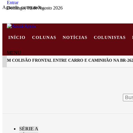
Entrar
Aguarde, carregando...
Domingo, 09 de Agosto 2026
INÍCIO
COLUNAS
NOTÍCIAS
COLUNISTAS
MENU
M COLISÃO FRONTAL ENTRE CARRO E CAMINHÃO NA BR-262
EM ALTA
SÉRIE A