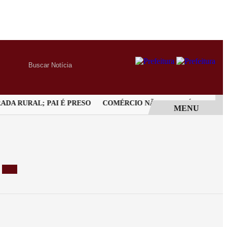
A RURAL; PAI É PRESO
COMÉRCIO NÃO PODERÁ CONVOCAR 
MENU