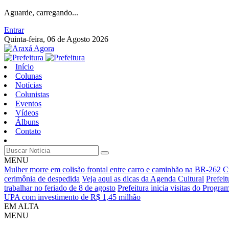
Aguarde, carregando...
Entrar
Quinta-feira, 06 de Agosto 2026
Início
Colunas
Notícias
Colunistas
Eventos
Vídeos
Álbuns
Contato
MENU
Mulher morre em colisão frontal entre carro e caminhão na BR-262
C
cerimônia de despedida
Veja aqui as dicas da Agenda Cultural
Prefei
trabalhar no feriado de 8 de agosto
Prefeitura inicia visitas do Progr
UPA com investimento de R$ 1,45 milhão
EM ALTA
MENU