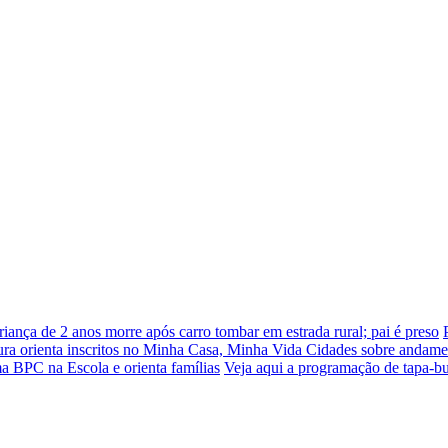
riança de 2 anos morre após carro tombar em estrada rural; pai é preso
tura orienta inscritos no Minha Casa, Minha Vida Cidades sobre andame
ama BPC na Escola e orienta famílias
Veja aqui a programação de tapa-bu