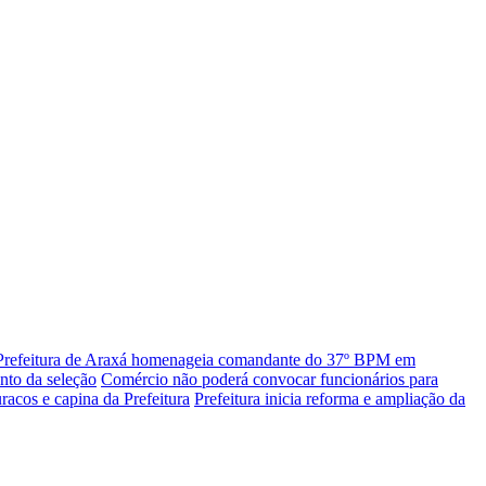
Prefeitura de Araxá homenageia comandante do 37º BPM em
nto da seleção
Comércio não poderá convocar funcionários para
racos e capina da Prefeitura
Prefeitura inicia reforma e ampliação da