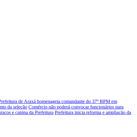
Prefeitura de Araxá homenageia comandante do 37º BPM em
nto da seleção
Comércio não poderá convocar funcionários para
racos e capina da Prefeitura
Prefeitura inicia reforma e ampliação da