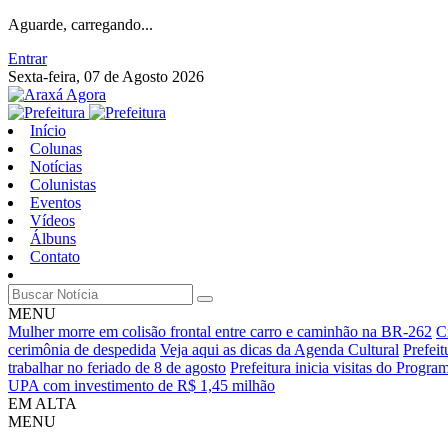
Aguarde, carregando...
Entrar
Sexta-feira, 07 de Agosto 2026
Início
Colunas
Notícias
Colunistas
Eventos
Vídeos
Álbuns
Contato
MENU
Mulher morre em colisão frontal entre carro e caminhão na BR-262
C
cerimônia de despedida
Veja aqui as dicas da Agenda Cultural
Prefei
trabalhar no feriado de 8 de agosto
Prefeitura inicia visitas do Progr
UPA com investimento de R$ 1,45 milhão
EM ALTA
MENU