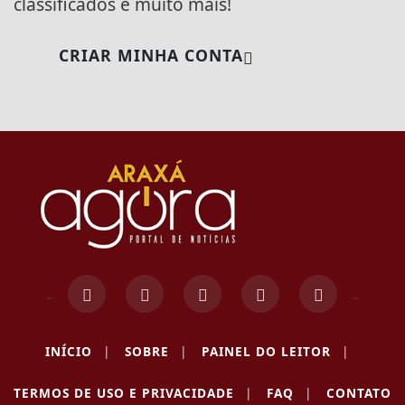
classificados e muito mais!
CRIAR MINHA CONTA
INÍCIO
|
SOBRE
|
PAINEL DO LEITOR
|
Termos de Uso e Privacidade
TERMOS DE USO E PRIVACIDADE
|
FAQ
|
CONTATO